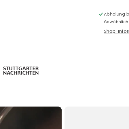
Quick
&amp;
Abholung 
Easy
Gewöhnlich 
für
zwischen
Shop-Info