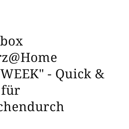
box
rz@Home
WEEK" - Quick &
 für
chendurch
r