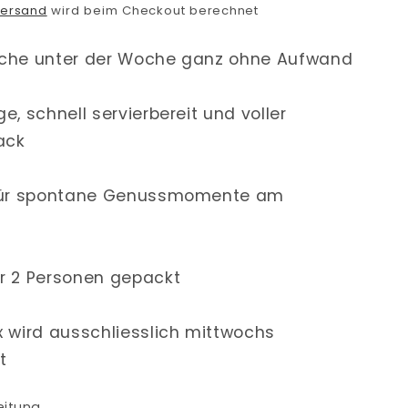
ersand
wird beim Checkout berechnet
che unter der Woche ganz ohne Aufwand
e, schnell servierbereit und voller
ack
 für spontane Genussmomente am
r 2 Personen gepackt
x wird ausschliesslich mittwochs
t
eitung