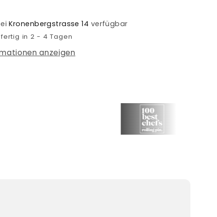
Quick
&amp;
bei
Kronenbergstrasse 14
verfügbar
Easy
fertig in 2 - 4 Tagen
für
durch
zwischendurch
rmationen anzeigen