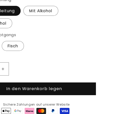
leitung
Mit Alkohol
hol
uptgangs
Fisch
e
Erhöhe
die
Menge
In den Warenkorb legen
für
Kochbox
Home
Maerz@Home
Sichere Zahlungen auf unserer Website
IDWEEK&quot;
&quot;MIDWEEK&quot;
-