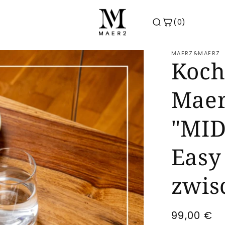
(0)
MAERZ&MAERZ
Koch
Mae
"MID
Easy
zwis
Normale
99,00 €