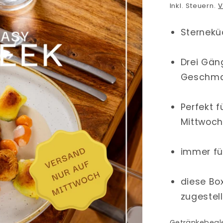
Preis
Inkl. Steuern.
V
Sternekü
Drei Gäng
Geschm
Perfekt
Mittwoch
immer fü
diese Bo
zugestell
Getränkebegl