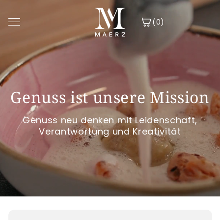
Direkt
zum
Inhalt
(0)
Sortiment
Genuss ist unsere Mission
Über uns
Genuss neu denken mit Leidenschaft,
Mission & Vision
Verantwortung und Kreativität
Suche