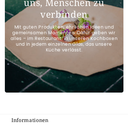
uns, Menschen zu
verbinden
Mit guten Produkten, ehrlichen Ideen und
gemeinsamen Momenten. Dafür geben wir
alles – im Restaurant, in unseren Kochboxen
und in jedem einzelnen Glas, das unsere
Küche verlässt.
Informationen